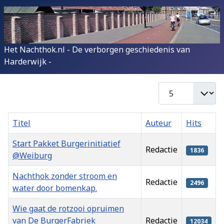
Het Nachthok.nl - De verborgen geschiedenis van
Harderwijk -
Toon #
Titel
Auteur
Hits
Start Pakket Burgerinitiatief
Redactie
1836
@Weiburg
Nachthok zonder stroom en
Redactie
2496
water door bomenkap.
Wie gaat de rotzooi opruimen
van De BurgerFabriek
Redactie
12034