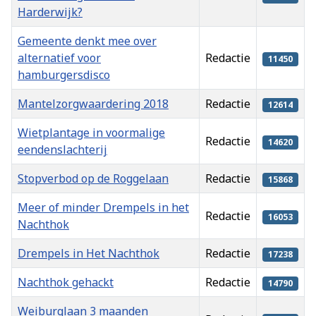
Harderwijk?
Gemeente denkt mee over
alternatief voor
Redactie
11450
hamburgersdisco
Mantelzorgwaardering 2018
Redactie
12614
Wietplantage in voormalige
Redactie
14620
eendenslachterij
Stopverbod op de Roggelaan
Redactie
15868
Meer of minder Drempels in het
Redactie
16053
Nachthok
Drempels in Het Nachthok
Redactie
17238
Nachthok gehackt
Redactie
14790
Weiburglaan 3 maanden