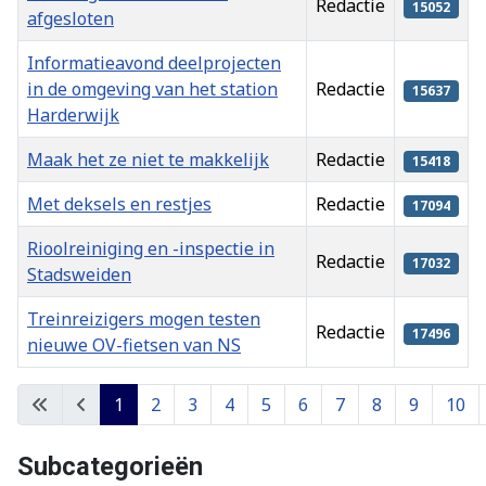
Redactie
15052
afgesloten
Informatieavond deelprojecten
in de omgeving van het station
Redactie
15637
Harderwijk
Maak het ze niet te makkelijk
Redactie
15418
Met deksels en restjes
Redactie
17094
Rioolreiniging en -inspectie in
Redactie
17032
Stadsweiden
Treinreizigers mogen testen
Redactie
17496
nieuwe OV-fietsen van NS
Artikelen
1
2
3
4
5
6
7
8
9
10
Pagina 1 van 37
Subcategorieën