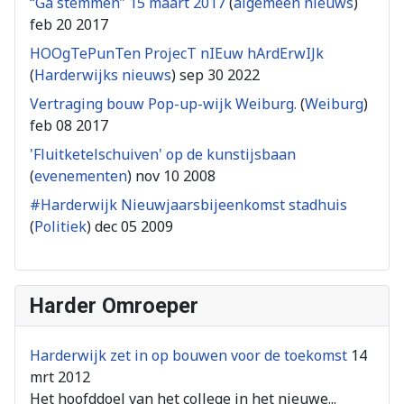
“Ga stemmen” 15 maart 2017
(
algemeen nieuws
)
feb 20 2017
HOOgTePunTen ProjecT nIEuw hArdErwIJk
(
Harderwijks nieuws
)
sep 30 2022
Vertraging bouw Pop-up-wijk Weiburg.
(
Weiburg
)
feb 08 2017
'Fluitketelschuiven' op de kunstijsbaan
(
evenementen
)
nov 10 2008
#Harderwijk Nieuwjaarsbijeenkomst stadhuis
(
Politiek
)
dec 05 2009
Harder Omroeper
Harderwijk zet in op bouwen voor de toekomst
14
mrt 2012
Het hoofddoel van het college in het nieuwe...