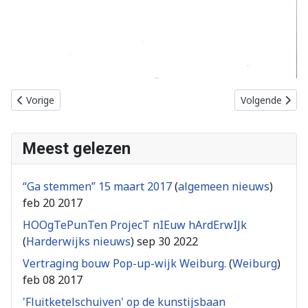
Vorig artikel: Wietplantage in voormalige eendenslachterij
Volgende artik
Vorige
Volgende
Meest gelezen
“Ga stemmen” 15 maart 2017
(
algemeen nieuws
)
feb 20 2017
HOOgTePunTen ProjecT nIEuw hArdErwIJk
(
Harderwijks nieuws
)
sep 30 2022
Vertraging bouw Pop-up-wijk Weiburg.
(
Weiburg
)
feb 08 2017
'Fluitketelschuiven' op de kunstijsbaan