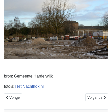
bron: Gemeente Harderwijk
foto's:
Het Nachthok.nl
Vorig artikel: Bewonersbrief Nachthok- 16 februari 2017
Volgende artike
Vorige
Volgende