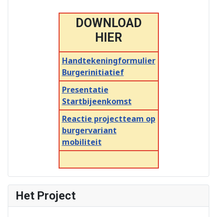
DOWNLOAD
HIER
Handtekeningformulier
Burgerinitiatief
Presentatie
Startbijeenkomst
Reactie projectteam op
burgervariant
mobiliteit
Het Project