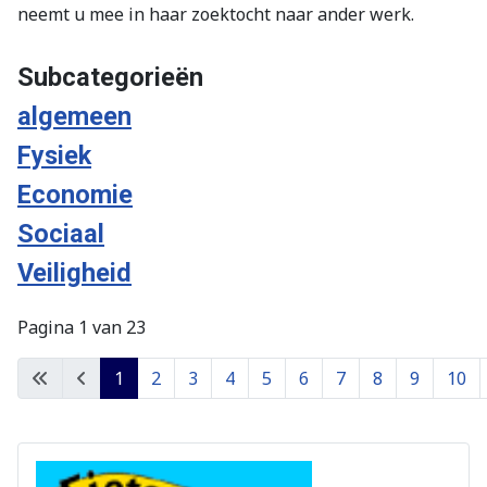
neemt u mee in haar zoektocht naar ander werk.
Subcategorieën
algemeen
Fysiek
Economie
Sociaal
Veiligheid
Pagina 1 van 23
1
2
3
4
5
6
7
8
9
10