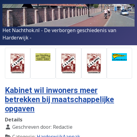
Het Nachthok.nl - De verborgen geschiedenis van
Harderwijk -
Kabinet wil inwoners meer
betrekken bij maatschappelijke
opgaven
Details
Geschreven door:
Redactie
Categorie:
HarderwijkAanpak